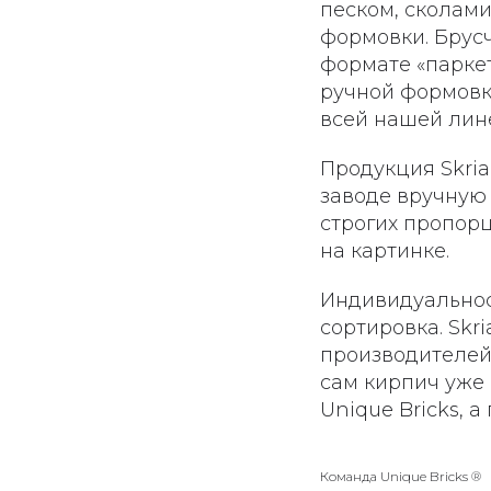
песком, сколами
формовки. Брусч
формате «паркет
ручной формовки
всей нашей лин
Продукция Skria
заводе вручную 
строгих пропорц
на картинке.
Индивидуальнос
сортировка. Skr
производителей
сам кирпич уже 
Unique Bricks, 
Команда Unique Bricks ®