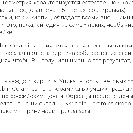
. Геометрия характеризуется естественной кр
атка, представлена в 5 цветах (сортировках), 
а» и, как и кирпич, обладает всеми внешними
. Это, пожалуй, один из самых ярких, необычн
ейке.
bin Ceramics отличается тем, что все цвета ко
– каждая паллета кирпича собирается из разны
иях, чтобы Вы получили именно тот результат,
ть каждого кирпича. Уникальность цветовых со
iabin Ceramics – это керамика в лучших традиц
 по российским ценам. Образцы представлены 
едет на наши склады - Skriabin Ceramics скоро
а пока мы принимаем предзаказы.