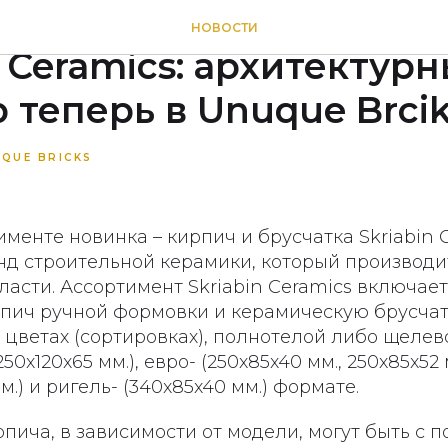
и брусчатка ручной ф
НОВОСТИ
n Ceramics: архитектур
 теперь в Unuque Brci
IQUE BRICKS
менте новинка – кирпич и брусчатка Skriabin C
нд строительной керамики, который производи
асти. Ассортимент Skriabin Ceramics включает
пич ручной формовки и керамическую брусчатк
 цветах (сортировках), полнотелой либо щелев
50x120x65 мм.), евро- (250x85x40 мм., 250x85x52 
мм.) и ригель- (340x85x40 мм.) формате.
пича, в зависимости от модели, могут быть с 