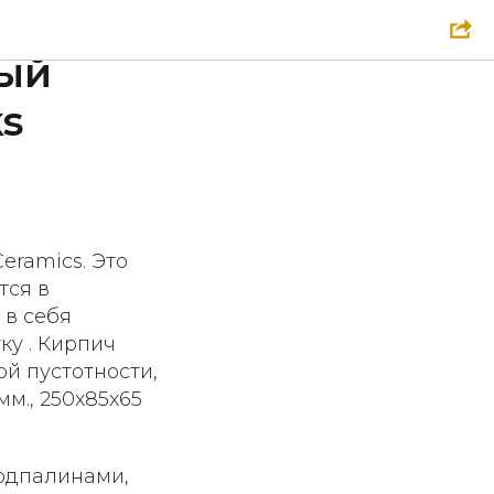
ормовки
ный
ks
eramics. Это
тся в
 в себя
у . Кирпич
ой пустотности,
мм., 250x85x65
подпалинами,