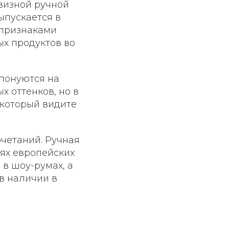
ивизной ручной
выпускается в
 признаками
ых продуктов во
мпонуются на
х оттенков, но в
 который видите
четаний. Ручная
иях европейских
в шоу-румах, а
 в наличии в