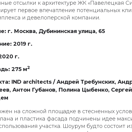
ные отсылки к архитектуре ЖК «Павелецкая Сит
ирует первое впечатление потенциальных кли
мплекса и девелоперской компании.
: г. Москва, Дубининская улица, 65
ие: 2019 г.
2020 г.
2
дь: 275 м
та: IND architects / Андрей Требунских, Анд
ев, Антон Губанов, Полина Цыбенко, Серге
дем
жен на сложной площадке в стесненных услов
лана и пластика фасада подчинены идее мак
пользования участка. Шоурум будто состоит и