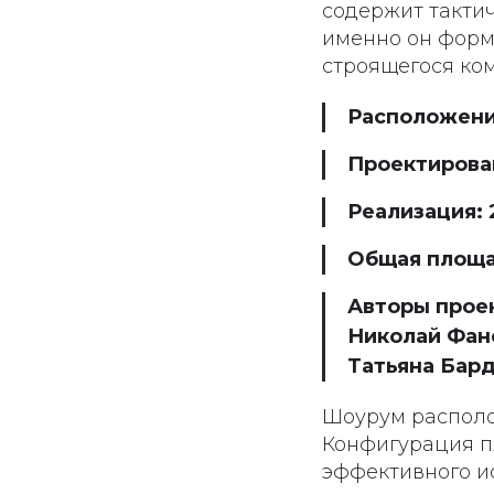
содержит тактич
именно он форм
строящегося ко
Расположение
Проектирован
Реализация: 
Общая площа
Авторы проек
Николай Фане
Татьяна Бар
Шоурум располо
Конфигурация п
эффективного ис