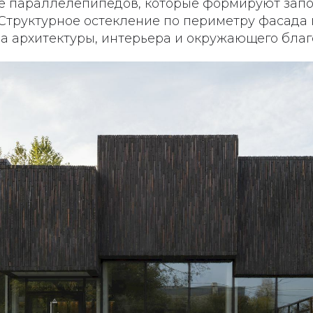
е параллелепипедов, которые формируют за
 Структурное остекление по периметру фасада
а архитектуры, интерьера и окружающего благ