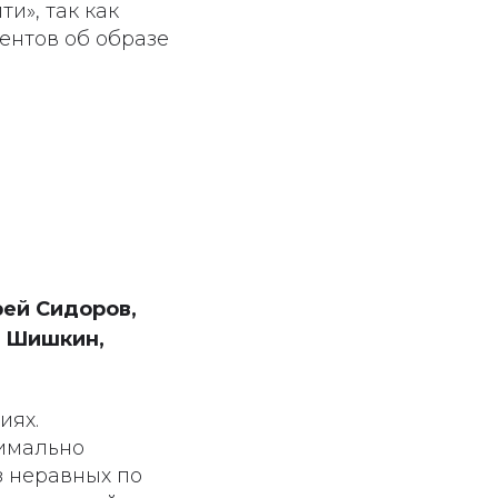
и», так как
ентов об образе
рей Сидоров,
й Шишкин,
иях.
симально
з неравных по