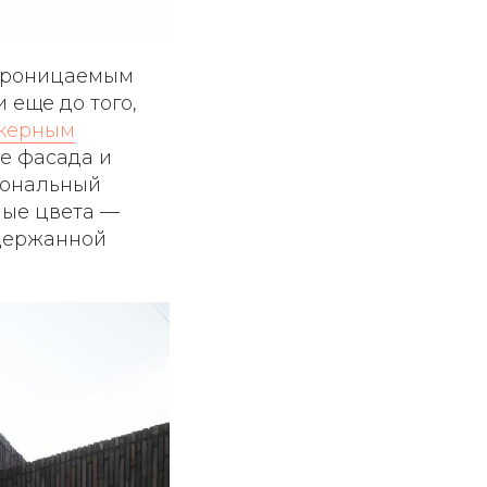
 проницаемым
 еще до того,
керным
ке фасада и
иональный
ные цвета —
сдержанной