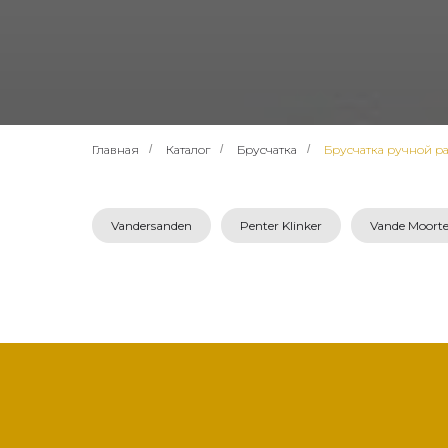
Главная
/
Каталог
/
Брусчатка
/
Брусчатка ручной р
Vandersanden
Penter Klinker
Vande Moorte