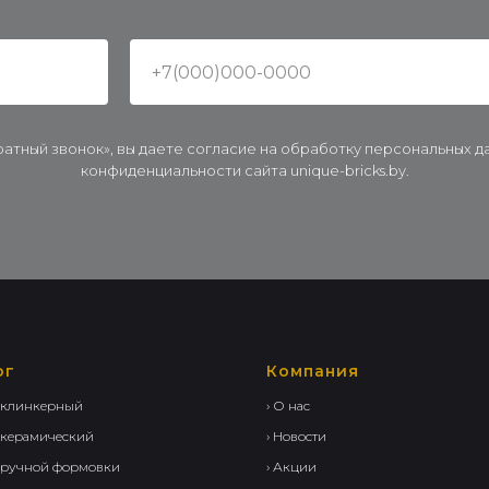
ратный звонок», вы даете согласие на обработку персональных 
конфиденциальности сайта unique-bricks.by.
ог
Компания
 клинкерный
› О нас
 керамический
› Новости
 ручной формовки
› Акции