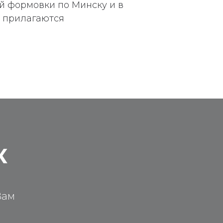
ой формовки по Минску и в
в прилагаются
К
Вам