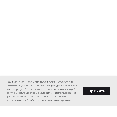
Сайт Unique Bricks использует файлы cookies для
оптимизации нашего интернет-ресурса и улучшения
наших услуг. Продолжая использовать настоящий
Принять
сайт, вы соглашаетесь с условиями использования
файлов сookies в соответствии с Политикой
в отношении обработки персональных данных.
Главная
Каталог
Назад
Избранное
Контакт