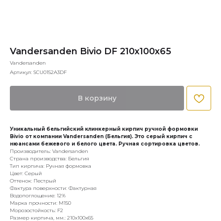
Vandersanden Bivio DF 210x100x65
Vandersanden
Артикул:
SCU0152A3DF
В корзину
Уникальный бельгийский клинкерный кирпич ручной формовки
Bivio от компании Vandersanden (Бельгия). Это серый кирпич с
нюансами бежевого и белого цвета. Ручная сортировка цветов.
Производитель: Vandersanden
Страна производства: Бельгия
Тип кирпича: Ручная формовка
Цвет: Серый
Оттенок: Пестрый
Фактура поверхности: Фактурная
Водопоглощение: 12%
Марка прочности: М150
Морозостойкость: F2
Размер кирпича, мм.: 210х100х65