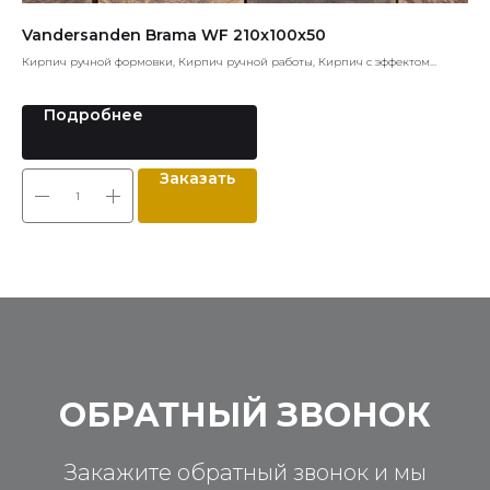
Vandersanden Brama WF 210x100x50
qu
Кирпич ручной формовки, Кирпич ручной работы, Кирпич с эффектом
Кла
старины
Подробнее
Заказать
ОБРАТНЫЙ ЗВОНОК
Закажите обратный звонок и мы