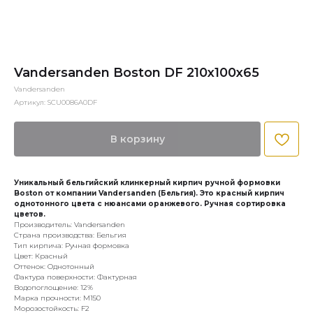
Vandersanden Boston DF 210x100x65
Vandersanden
Артикул:
SCU0086A0DF
В корзину
Уникальный бельгийский клинкерный кирпич ручной формовки
Boston от компании Vandersanden (Бельгия). Это красный кирпич
однотонного цвета с нюансами оранжевого. Ручная сортировка
цветов.
Производитель: Vandersanden
Страна производства: Бельгия
Тип кирпича: Ручная формовка
Цвет: Красный
Оттенок: Однотонный
Фактура поверхности: Фактурная
Водопоглощение: 12%
Марка прочности: М150
Морозостойкость: F2