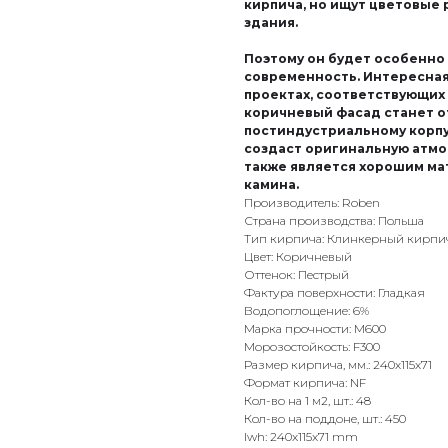
кирпича, но ищут цветовые 
здания.
Поэтому он будет особенно 
современность. Интересная 
проектах, соответствующих
коричневый фасад станет 
постиндустриальному корпус
создаст оригинальную атмо
также является хорошим ма
камина.
Производитель: Roben
Страна производства: Польша
Тип кирпича: Клинкерный кирпи
Цвет: Коричневый
Оттенок: Пестрый
Фактура поверхности: Гладкая
Водопоглощение: 6%
Марка прочности: М600
Морозостойкость: F300
Размер кирпича, мм.: 240х115х71
Формат кирпича: NF
Кол-во на 1 м2, шт.: 48
Кол-во на поддоне, шт.: 450
lwh: 240x115x71 mm