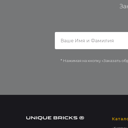
За
* Нажимая на кнопку «Заказать об
Катал
› Кирпич