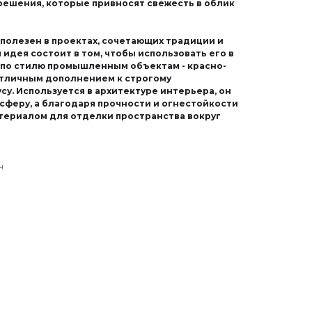
решения, которые привносят свежесть в облик
полезен в проектах, сочетающих традиции и
идея состоит в том, чтобы использовать его в
 по стилю промышленным объектам - красно-
отличным дополнением к строгому
у. Используется в архитектуре интерьера, он
сферу, а благодаря прочности и огнестойкости
териалом для отделки пространства вокруг
ч