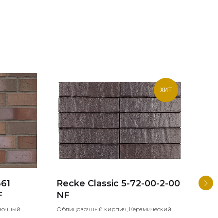
ХИТ
661
Recke Classic 5-72-00-2-00
Va
F
NF
KF5
вочный
Облицовочный кирпич, Керамический
Клин
кирпич, Лицевой кирпич
клин