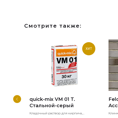
Смотрите также:
ХИТ
ester
quick-mix VM 01 T.
Fel
Стальной-серый
Acc
арный
Кладочный раствор для кирпича,
Клин
Кладочная смесь для лицевой кладки
кирпи