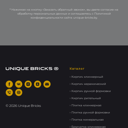
* Нажимая на кнопку «Заказать обратный звонок», вы даете согласие на
обработку персональных данных и соглашаетесь c Политикой
конфиденциальности сайта unique-bricks.by.
Каталог
› Кирпич клинкерный
› Кирпич керамический
› Кирпич ручной формовки
› Кирпич ригельный
©
2026
Unique Bricks
› Плитка клинкерная
› Плитка ручной формовки
› Плитка минеральная
› Брусчатка клинкерная