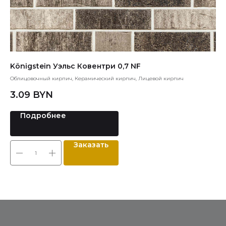
Königstein Уэльс Ковентри 0,7 NF
qu
Облицовочный кирпич, Керамический кирпич, Лицевой кирпич
Кла
3.09
BYN
Подробнее
Заказать