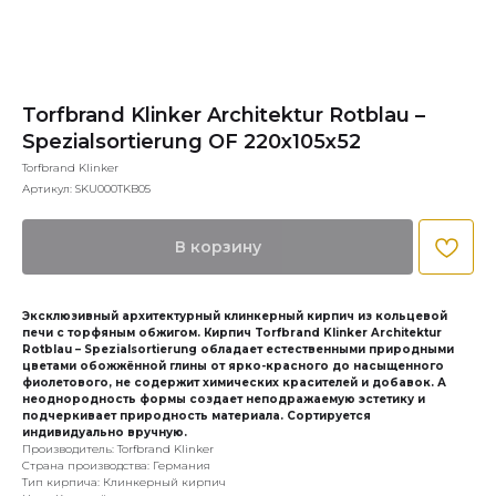
Torfbrand Klinker Architektur Rotblau –
Spezialsortierung OF 220x105x52
Torfbrand Klinker
Артикул:
SKU000TKB05
В корзину
Эксклюзивный архитектурный клинкерный кирпич из кольцевой
печи с торфяным обжигом. Кирпич Torfbrand Klinker Architektur
Rotblau – Spezialsortierung обладает естественными природными
цветами обожжённой глины от ярко-красного до насыщенного
фиолетового, не содержит химических красителей и добавок. А
неоднородность формы создает неподражаемую эстетику и
подчеркивает природность материала. Сортируется
индивидуально вручную.
Производитель: Torfbrand Klinker
Страна производства: Германия
Тип кирпича: Клинкерный кирпич