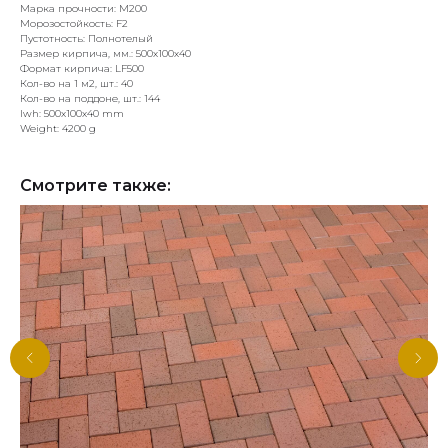
Марка прочности: М200
Морозостойкость: F2
Пустотность: Полнотелый
Размер кирпича, мм.: 500х100х40
Формат кирпича: LF500
Кол-во на 1 м2, шт.: 40
Кол-во на поддоне, шт.: 144
lwh: 500x100x40 mm
Weight: 4200 g
Смотрите также: