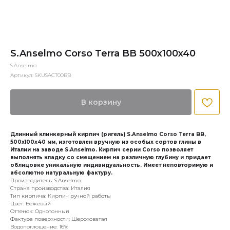
S.Anselmo Corso Terra BB 500x100x40
S.Anselmo
Артикул:
SKUSACT00BB
В корзину
Длинный клинкерный кирпич (ригель) S.Anselmo Corso Terra BB,
500x100x40 мм, изготовлен вручную из особых сортов глины в
Италии на заводе S.Anselmo. Кирпич серии Corso позволяет
выполнять кладку со смещением на различную глубину и придает
облицовке уникальную индивидуальность. Имеет неповторимую и
абсолютно натуральную фактуру.
Производитель: S.Anselmo
Страна производства: Италия
Тип кирпича: Кирпич ручной работы
Цвет: Бежевый
Оттенок: Однотонный
Фактура поверхности: Шероховатая
Водопоглощение: 16%