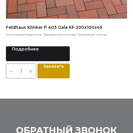
Feldhaus Klinker P 403 Gala KF 200x100x45
En
Клинкерная брусчатка, Тротуарный клинкер, Тротуарная плитка
Кир
ста
Подробнее
Заказать
ОБРАТНЫЙ ЗВОНОК