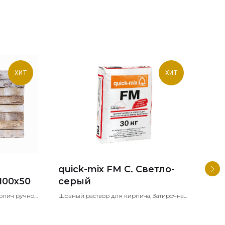
ХИТ
ХИТ
quick-mix FM C. Светло-
Skr
100x50
серый
Со
25
рпич ручной
Шовный раствор для кирпича, Затирочная
Клин
тарины
смесь для лицевой кладки, Фуга для
клин
клинкера