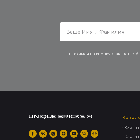
* Нажимая на кнопку «Заказать об
Катал
› Кирпич
› Кирпич