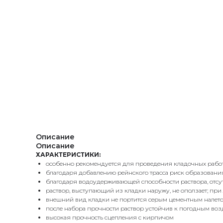
Описание
Описание
ХАРАКТЕРИСТИКИ:
особенно рекомендуется для проведения кладочных работ
благодаря добавлению рейнского трасса риск образовани
благодаря водоудерживающей способности раствора, отсу
раствор, выступающий из кладки наружу, не оползает; пр
внешний вид кладки не портится серым цементным налет
после набора прочности раствор устойчив к погодным во
высокая прочность сцепления с кирпичом