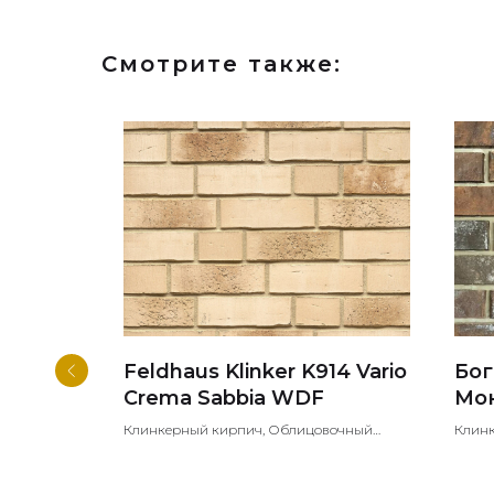
Смотрите также:
NEW
ус WF
Feldhaus Klinker K914 Vario
Бо
Crema Sabbia WDF
Мо
295
рпич ручной
Клинкерный кирпич, Облицовочный
Клин
арины
кирпич, Лицевой кирпич
кирпи