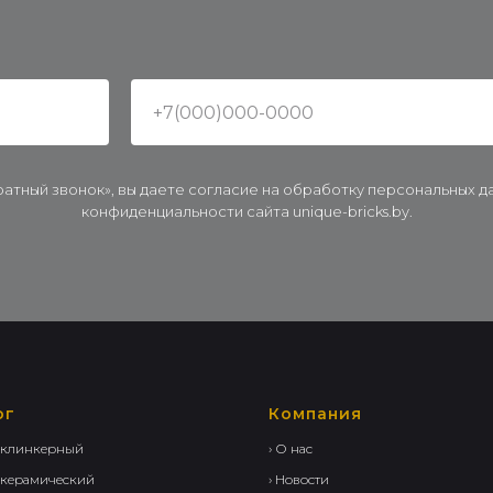
ратный звонок», вы даете согласие на обработку персональных 
конфиденциальности сайта unique-bricks.by.
ог
Компания
 клинкерный
› О нас
 керамический
› Новости