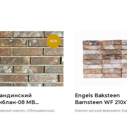
NEW
гандинский
Engels Baksteen
нблан-08 MB
Barnsteen WF 210x
x85x45
керный кирпич, Облицовочный
Кирпич ручной формовки, Ки
ч, Лицевой кирпич
работы, Кирпич с эффектом с