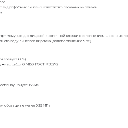
ора
но гидрофобных лицевых известково-песчаных кирпичей
мя
 к прямому дождю, лицевой кирпичной кладки с заполнением швов и их 
ающего воду лицевого кирпича (водопоглощение ≤ 3%)
ти воздуха 60%)
ужных работ G М150, ГОСТ Р 58272
асплыву конуса: 155 мм
м образце: не менее 0,25 МПа