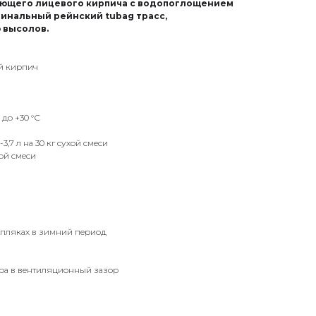
ющего лицевого кирпича с водопоглощением
гинальный рейнский tubag трасс,
 высолов.
й кирпич
 до +30 °С
3,7 л на 30 кг сухой смеси
хой смеси
епляках в зимний период
ора в вентиляционный зазор