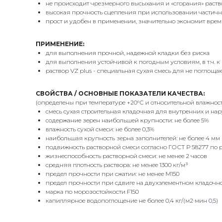
не происходит чрезмерного высыхания и «сгорания» раств
высокая прочность сцепления при использовании частич
прост и удобен в применении, значительно экономит вре
ПРИМЕНЕНИЕ:
для выполнения прочной, надежной кладки без риска
для выполнения устойчивой к погодным условиям, в т.ч.
раствор VZ plus - специальная сухая смесь для не поглощ
СВОЙСТВА / ОСНОВНЫЕ ПОКАЗАТЕЛИ КАЧЕСТВА:
(определены при температуре +20°С и относительной влажнос
смесь сухая строительная кладочная для внутренних и нар
cодержание зерен наибольшей крупности: не более 5%
влажность сухой смеси: не более 0,3%
наибольшая крупность зерна заполнителей: не более 4 мм
подвижность растворной смеси согласно ГОСТ Р 58277 по р
жизнеспособность растворной смеси: не менее 2 часов
средняя плотность раствора: не менее 1300 кг/м³
предел прочности при сжатии: не менее М150
предел прочности при сдвиге на двухэлементном кладочно
марка по морозостойкости F150
капиллярное водопоглощение не более 0,4 кг/(м
2
·мин
0,5
)