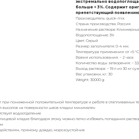
экстремально водопоглоща
больше < 3%. Содержит ори
препятствующий появлению
Производитель: quick-mix
Страна производства: Россия
Назначение раствора: Клинкерны
Водопоглощение: 3%
Цвет: Серый
Размер заполнителя: 0-4 мм.
Температура применения: от +5 °С
Время использования: ~ 2 часа
Количество воды затворения: ~ 3,5-
Выход раствора: ~ 19 л из 30 кг су
Вес упаковки, кг.: 30
Weight: 30000 g
 при пониженной положительной температуре и работе в отапливаемых т
я высолов на поверхности швов кладки минимален
тствует водоотделение
и лицевой кладке благодаря этому можно легко избежать попадания раств
ом
здействиям, прямому дождю, морозоустойчив