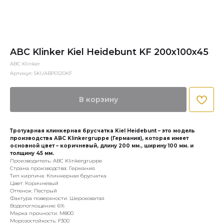
ABC Klinker Kiel Heidebunt KF 200x100x45
ABC Klinker
Артикул:
SKUABP0120KF
В корзину
Тротуарная клинкерная брусчатка Kiel Heidebunt – это модель
производства ABC Klinkergruppe (Германия), которая имеет
основной цвет – коричневый, длину 200 мм., ширину 100 мм. и
толщину 45 мм.
Производитель: ABC Klinkergruppe
Страна производства: Германия
Тип кирпича: Клинкерная брусчатка
Цвет: Коричневый
Оттенок: Пестрый
Фактура поверхности: Шероховатая
Водопоглощение: 6%
Марка прочности: М800
Морозостойкость: F300