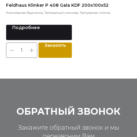
Feldhaus Klinker P 408 Gala KDF 200x100x52
st
Клинкерная брусчатка, Тротуарный клинкер, Тротуарная плитка
Пли
Подробнее
Заказать
ОБРАТНЫЙ ЗВОНОК
Закажите обратный звонок и мы
перезвоним Вам