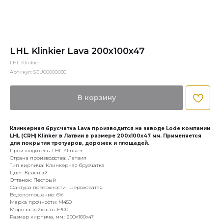
LHL Klinkier Lava 200x100x47
LHL Klinkier
Артикул:
SCU00000036
В корзину
Клинкерная брусчатка Lava производится на заводе Lode компании
LHL (CRH) Klinker в Латвии в размере 200x100x47 мм. Применяется
для покрытия тротуаров, дорожек и площадей.
Производитель: LHL Klinkier
Страна производства: Латвия
Тип кирпича: Клинкерная брусчатка
Цвет: Красный
Оттенок: Пестрый
Фактура поверхности: Шероховатая
Водопоглощение: 6%
Марка прочности: М450
Морозостойкость: F300
Размер кирпича, мм.: 200х100х47