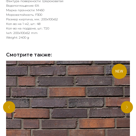
Фактура поверхности: Шероховатая
Водопоглощение: 6%
Марка прочности: М450
Морозостойкость: F300
Размер кирпича, мм.: 200х100х52
Кол-во на 1 м2, шт.: 48
Кол-во на поддоне, шт.: 720
lwh: 200x100x52 mm
Weight: 2400 g
Смотрите также:
NEW