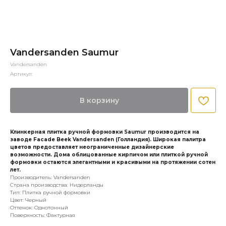
Vandersanden Saumur
Vandersanden
Артикул:
В корзину
Клинкерная плитка ручной формовки Saumur производится на
заводе Facade Beek Vandersanden (Голландия). Широкая палитра
цветов предоставляет неограниченные дизайнерские
возможности. Дома облицованные кирпичом или плиткой ручной
формовки остаются элегантными и красивыми на протяжении сотен
лет.
Производитель: Vandersanden
Страна производства: Нидерланды
Тип: Плитка ручной формовки
Цвет: Черный
Оттенок: Однотонный
Поверхность: Фактурная