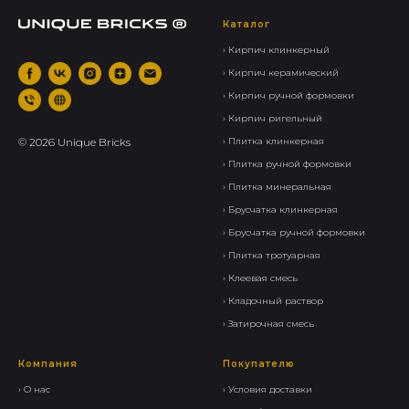
Каталог
› Кирпич клинкерный
› Кирпич керамический
› Кирпич ручной формовки
› Кирпич ригельный
©
2026
Unique Bricks
› Плитка клинкерная
› Плитка ручной формовки
› Плитка минеральная
› Брусчатка клинкерная
› Брусчатка ручной формовки
› Плитка тротуарная
› Клеевая смесь
› Кладочный раствор
› Затирочная смесь
Компания
Покупателю
› О нас
› Условия доставки