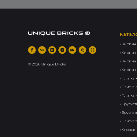
Катал
› Кирпич
› Кирпич
› Кирпич
©
2026
Unique Bricks
› Кирпич
› Плитка
› Плитка
› Плитка
› Брусча
› Брусча
› Плитка
› Клеевая