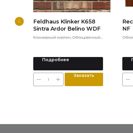
qua GL
Feldhaus Klinker K658
Rec
Sintra Ardor Belino WDF
NF
й кирпич,
Клинкерный кирпич, Облицовочный
Облиц
йнерский
кирпич, Лицевой кирпич
кирпи
Подробнее
ть
Заказать