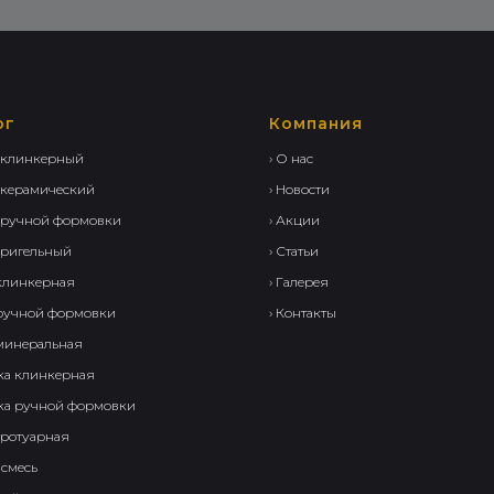
ог
Компания
 клинкерный
› О нас
 керамический
› Новости
 ручной формовки
› Акции
 ригельный
› Статьи
 клинкерная
› Галерея
 ручной формовки
› Контакты
 минеральная
тка клинкерная
тка ручной формовки
 тротуарная
 смесь