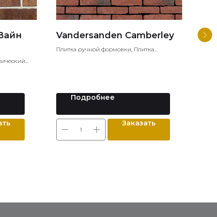
 Вайн
Vandersanden Camberley
Kin
Se
Плитка ручной формовки, Плитка
клинкерная, Плитка под кирпич
мический
Клин
Фаса
Подробнее
ать
Заказать