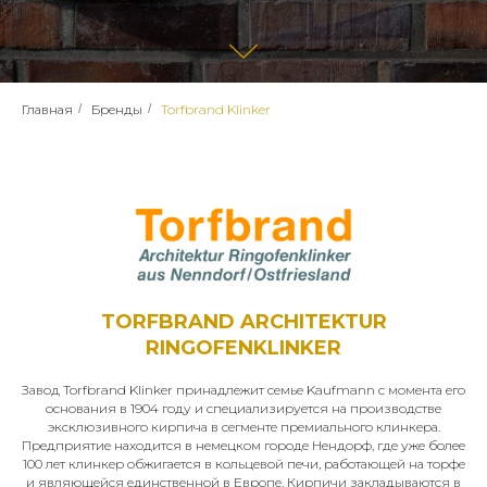
Главная
/
Бренды
/
Torfbrand Klinker
TORFBRAND ARCHITEKTUR
RINGOFENKLINKER
Завод Torfbrand Klinker принадлежит семье Kaufmann с момента его
основания в 1904 году и специализируется на производстве
эксклюзивного кирпича в сегменте премиального клинкера.
Предприятие находится в немецком городе Нендорф, где уже более
100 лет клинкер обжигается в кольцевой печи, работающей на торфе
и являющейся единственной в Европе. Кирпичи закладываются в