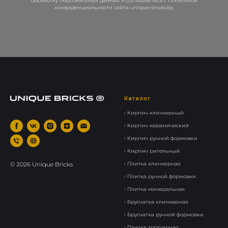
обработку персональных данных и соглашаетесь c Политикой
конфиденциальности сайта unique-bricks.by.
Каталог
› Кирпич клинкерный
› Кирпич керамический
› Кирпич ручной формовки
› Кирпич ригельный
©
2026
Unique Bricks
› Плитка клинкерная
› Плитка ручной формовки
› Плитка минеральная
› Брусчатка клинкерная
› Брусчатка ручной формовки
› Плитка тротуарная